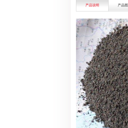
产品说明
产品图