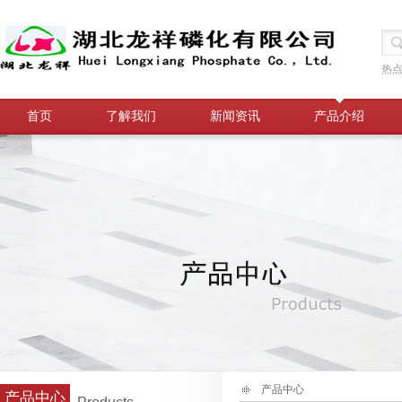
热
首页
了解我们
新闻资讯
产品介绍
购物车
询盘
产品中心
产品中心