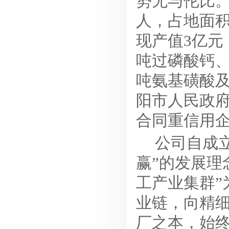
势无与伦比。
人，占地面
现产值
3
亿元
吨过磷酸钙
吨氨基磺酸
阳市人民政
合同重信用企
公司自成
赢”的发展理
工产业集群”
业链，向精
厂之本，
始