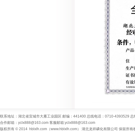
联系地址：湖北省宜城市大雁工业园区 邮编：441400 总线电话：0710-4393529 总经
合作邮箱：yclx888@163.com 客服邮箱:yclx888@163.com
版权所有 © 2014 hblxlh.com（www.hblxlh.com） 湖北龙祥磷化有限公司 保留所