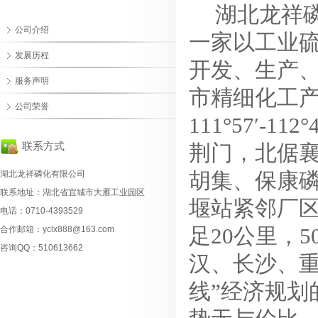
湖北龙祥
公司介绍
一家以工业
发展历程
开发、生产
服务声明
市精细化工
公司荣誉
111°57′-1
联系方式
荆门，北倨
湖北龙祥磷化有限公司
胡集、保康
联系地址：湖北省宜城市大雁工业园区
堰站紧邻厂
电话：0710-4393529
合作邮箱：yclx888@163.com
足
20公里，
咨询QQ：510613662
汉、长沙、重
线”经济规划